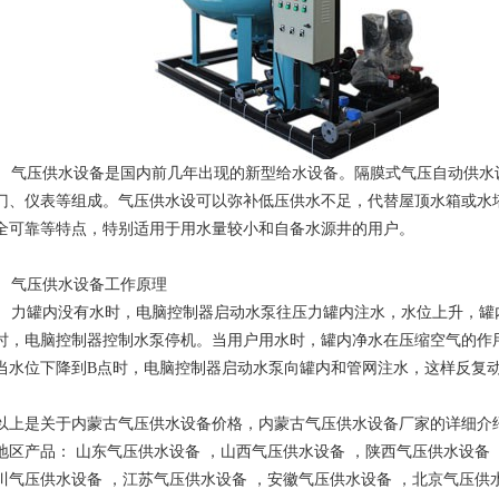
气压供水设备是国内前几年出现的新型给水设备。隔膜式气压自动供水
门、仪表等组成。气压供水设可以弥补低压供水不足，代替屋顶水箱或水
全可靠等特点，特别适用于用水量较小和自备水源井的用户。
气压供水设备工作原理
力罐内没有水时，电脑控制器启动水泵往压力罐内注水，水位上升，罐
时，电脑控制器控制水泵停机。当用户用水时，罐内净水在压缩空气的作
当水位下降到B点时，电脑控制器启动水泵向罐内和管网注水，这样反复
以上是关于内蒙古气压供水设备价格，内蒙古气压供水设备厂家的详细介
地区产品：
山东气压供水设备
，
山西气压供水设备
，
陕西气压供水设备
川气压供水设备
，
江苏气压供水设备
，
安徽气压供水设备
，
北京气压供