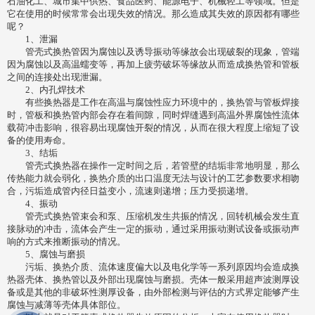
石油化工、城市集中供热、食品医药、能源电子、机械轻工等领域。但是
它在使用的时候常常会出现失效的情况。那么造成其失效的原因都有哪些
呢？
1、泄漏
管壳式换热管因为腐蚀以及诱导振动等缘故会出现破裂的现象，管端
因为腐蚀以及高温蠕变等，再加上疲劳破坏等缘故从而造成换热管和管板
之间的连接处出现泄漏。
2、内孔焊技术
有些换热器是工作在高温与腐蚀性应力环境中的，换热管与管板焊接
时，管板和换热管内部会存在着间隙，同时焊缝遇到高温外界腐蚀性流体
载荷冲击影响，很容易出现腐蚀开裂的情况，从而在很大程度上缩短了设
备的使用寿命。
3、结垢
管壳式换热器在操作一定时间之后，若管壁的结垢非常地明显，那么
传热能力就会弱化，换热介质的出口温度无法与设计的工艺参数要求相吻
合，污垢造成管内径日益变小，流速则递增；压力受损递增。
4、振动
管壳式换热管束会和泵、压缩机发生共振的情况，回转机械会发生直
接脉动的冲击，流体会产生一定的振动，通过采用振动测试设备或振动声
响的方式来推断振动的情况。
5、腐蚀与磨损
污垢、换热介质、流体速度偏大以及电化学等一系列原因均会造成换
热器壳体、换热管以及外部出现腐蚀与磨损。壳体一般采用超声波测厚设
备或是其他的非破坏性测厚设备，由外部检测与评估的方式界定能够产生
腐蚀与减薄等壳体具体部位。